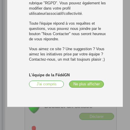
rubrique "RGPD". Vous pouvez également les
modifier dans votre profil
utilisateur/associatif/collectivité.
Toute l'équipe répond à vos requêtes et
questions, vous pouvez nous joindre par le
bouton "Nous Contacter" nous seront heureux
de vous répondre.
Adhésions et services FédéGN
Vous aimez ce site ? Une suggestion ? Vous
aimez les initiatives prise par votre équipe ?
Souscrire une carte
Contactez-nous, un mot fait toujours plaisir ;)
Souscrire
L'équipe de la FédéGN
Assurer mon évènement
J'ai compris
Ne plus afficher
Assurer
Déclarer un sinistre
Déclarer