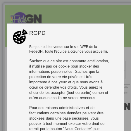
J'ai trouvé un bug!
RGPD
Ma Fédé
Bonjour et bienvenue sur le site WEB de la
FédéGN. Toute l'équipe à cœur de vous accueillir.
Bienvenue sur le site officiel de la FédéGN (Fédération Fr
Sachez que ce site est constante amélioration,
ançaise des Jeux de Rôles Grandeur Nature et de l'Airsof
il n'utilise pas de cookie pour stocker des
t).
informations personnelles. Sachez que la
La FédéGN est ravie de vous accueillir sur son espace e
protection de votre vie privée est très
n ligne, conçu pour vous accompagner dans toutes vos d
importante à nos yeux et que nous avons à
émarches.
cœur de défendre vos droits. Vous aurez le
choix de les accepter (tout ou partie) ou non et
Que vous soyez joueur, association, prestataire ou collect
ivité, vous pouvez accéder à l’ensemble de nos services
qu'en aucun cas ils ne seront revendus.
depuis un point d’entrée unique : Connexion.
Pour des raisons administratives et de
Sélectionnez la rubrique qui vous correspond grâce au b
facturations certaines données peuvent être
outon dédié afin de découvrir les informations et ressourc
es adaptées à votre profil.
stockées dans une base sécurisée, vous
pouvez à tout moment exercer votre droit de
Une fois connecté(e), vous bénéficierez d’un accès comp
retrait par le bouton "Nous Contacter" puis
let à tous les services proposés