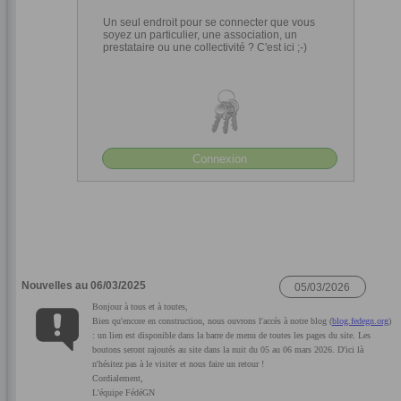
Un seul endroit pour se connecter que vous
soyez un particulier, une association, un
prestataire ou une collectivité ? C'est ici ;-)
Connexion
Nouvelles au 06/03/2025
Bonjour à tous et à toutes,
Bien qu'encore en construction, nous ouvrons l'accès à notre blog (
blog.fedegn.org
)
: un lien est disponible dans la barre de menu de toutes les pages du site. Les
boutons seront rajoutés au site dans la nuit du 05 au 06 mars 2026. D'ici là
n'hésitez pas à le visiter et nous faire un retour !
Cordialement,
L'équipe FédéGN