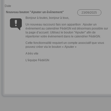
Date
Nouveau bouton "Ajouter un évènement"
Bonjour à toutes, bonjour à tous,
Un nouveau raccourci fais son apparition : Ajouter un
évènement au calendrier FédéGN est désormais possible sur
la page d’accueil. Utilisez le bouton "Ajouter" afin de
répertorier votre évènement dans le calendrier FédéGN.
Cette fonctionnalité requiert un compte associatif que vous
pouvez créer via le bouton « Ajouter »
A très vite
L'équipe FédéGN
Afficher plus
Date
Nouvelles au 13 aout 2025
Bonjour à tous, bonjour à toutes,
Votre site internet se modernise, plusieurs nouveautés ont été ajoutées :
-Tout d'abord la création de CGV pour tout élément vendu par la
FédéGN. Elles sont disponible ici ou dans le menu FédéGN